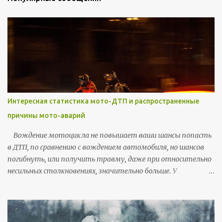
т
а
р
и
и
Интересная статистика мото-ДТП и распространенные
причины мото-аварий
Вождение мотоцикла не повышает ваши шансы попасть
в ДТП, по сравнению с вождением автомобиля, но шансов
погибнуть, или получить травму, даже при относительно
несильных столкновениях, значительно больше. У
мотоциклистов больше вероятность получить серьезные
или смертельные травмы головы, шеи, жизненно важных
органов на уровне груди или брюшной полости. Мне
понравился статистический анализ, который сделал