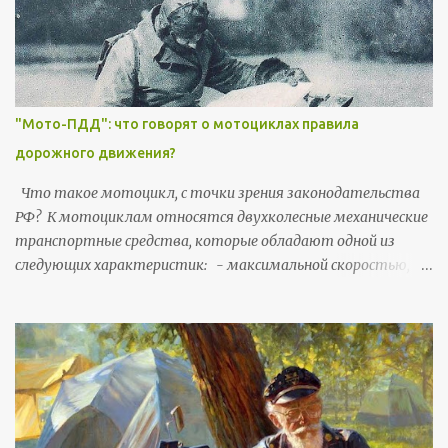
Департамент Транспорта Великобритании в 2015 году.
Казалось бы - обычная статистика, но «угол зрения» очень
полезный для понимания мото-уязвимостей и мото-
рисков. Цитаты из англоязычных источников будут
выделяться курсивом . Согласно статистике собранной в
"Мото-ПДД": что говорят о мотоциклах правила
Великобритании в 2015 году: - мотоциклы проезжают
дорожного движения?
всего 1% от совокупного транспортного ежегодного
пробега, но 21% смертей в ДТП приходится на
Что такое мотоцикл, с точки зрения законодательства
мотоциклистов; - мотоциклисты в 50 раз чаще
РФ? К мотоциклам относятся двухколесные механические
автомобилистов подвергаются опасности погибнуть или
транспортные средства, которые обладают одной из
серьезно травмироваться; - мотоциклисты в 13 раз чаще
следующих характеристик: - максимальной скоростью,
автомобилистов...
превышающей 50 км/ч, - объемом двигателя
превышающим 50 см3. (Трициклы и квадроциклы,
формально, тоже попадают в разряд мото-техники, хотя
они не двухколесные). Что дает гражданам юридическое
право водить мотоцикл? Водительские права с открытой
категорией «А» дают право водить любые мотоциклы.
Водительские права с открытой категорией «А1» дают