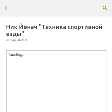
К основному контенту
Ник Йенач "Техника спортивной
езды"
автор:
MotArt