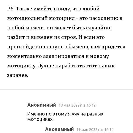
P.S. Также имейте в виду, что любой
мотошкольный мотоцикл - это расходник: в
любой момент он может быть случайно
разбит и выведен из строя. И если это
произойдет накануне экзамена, вам придется
моментально адаптироваться к новому
мотоциклу. Лучше наработать этот навык
заранее.
Анонимный
19 мая 2022 г. в 16:12
К
Именно по этому я учу на разных
о
мотоциках
м
Анонимный
19 мая 2022 г. в 16:14