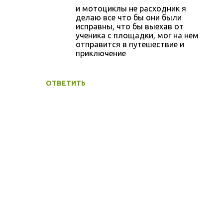
м
и мотоциклы не расходник я
е
делаю все что бы они были
исправны, что бы выехав от
н
ученика с площадки, мог на нем
т
отправится в путешествие и
приключение
а
р
ОТВЕТИТЬ
и
и