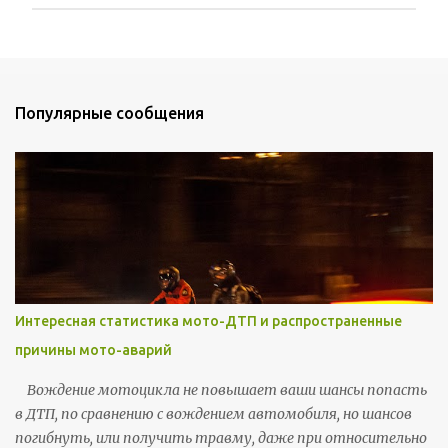
О
т
п
р
а
Популярные сообщения
в
и
т
ь
к
о
м
м
е
н
т
Интересная статистика мото-ДТП и распространенные
а
р
причины мото-аварий
и
й
Вождение мотоцикла не повышает ваши шансы попасть
в ДТП, по сравнению с вождением автомобиля, но шансов
погибнуть, или получить травму, даже при относительно