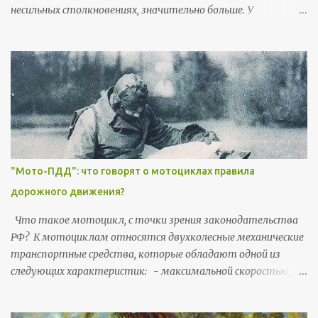
несильных столкновениях, значительно больше. У
мотоциклистов больше вероятность получить серьезные
или смертельные травмы головы, шеи, жизненно важных
органов на уровне груди или брюшной полости. Мне
понравился статистический анализ, который сделал
Департамент Транспорта Великобритании в 2015 году.
Казалось бы - обычная статистика, но «угол зрения» очень
полезный для понимания мото-уязвимостей и мото-
рисков. Цитаты из англоязычных источников будут
выделяться курсивом . Согласно статистике собранной в
"Мото-ПДД": что говорят о мотоциклах правила
Великобритании в 2015 году: - мотоциклы проезжают
дорожного движения?
всего 1% от совокупного транспортного ежегодного
пробега, но 21% смертей в ДТП приходится на
Что такое мотоцикл, с точки зрения законодательства
мотоциклистов; - мотоциклисты в 50 раз чаще
РФ? К мотоциклам относятся двухколесные механические
автомобилистов подвергаются опасности погибнуть или
транспортные средства, которые обладают одной из
серьезно травмироваться; - мотоциклисты в 13 раз чаще
следующих характеристик: - максимальной скоростью,
автомобилистов...
превышающей 50 км/ч, - объемом двигателя
превышающим 50 см3. (Трициклы и квадроциклы,