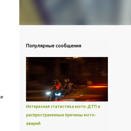
Популярные сообщения
ое
Интересная статистика мото-ДТП и
распространенные причины мото-
аварий