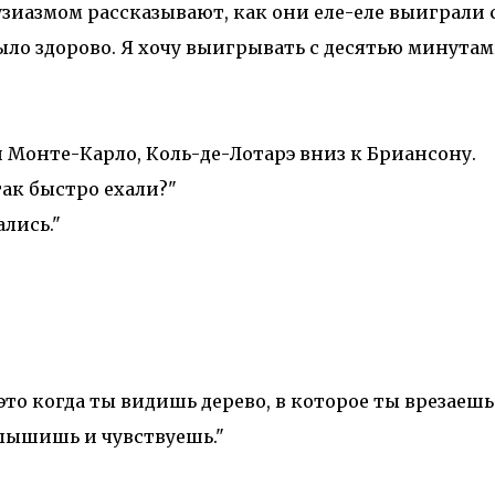
узиазмом рассказывают, как они еле-еле выиграли 
ыло здорово. Я хочу выигрывать с десятью минута
 Монте-Карло, Коль-де-Лотарэ вниз к Бриансону.
ак быстро ехали?"
лись."
то когда ты видишь дерево, в которое ты врезаешь
слышишь и чувствуешь."