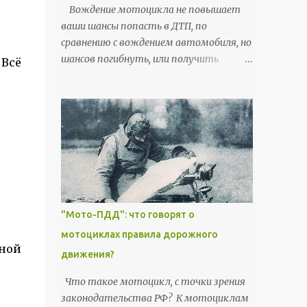
Вождение мотоцикла не повышает
ваши шансы попасть в ДТП, по
сравнению с вождением автомобиля, но
шансов погибнуть, или получить
 Всё
травму, даже при относительно
несильных столкновениях, значительно
больше. У мотоциклистов больше
вероятность получить серьезные или
смертельные травмы головы, шеи,
жизненно важных органов на уровне
груди или брюшной полости. Мне
понравился статистический анализ,
который сделал Департамент
"Мото-ПДД": что говорят о
Транспорта Великобритании в 2015
мотоциклах правила дорожного
году. Казалось бы - обычная
вной
движения?
статистика, но «угол зрения» очень
полезный для понимания мото-
Что такое мотоцикл, с точки зрения
уязвимостей и мото-рисков. Цитаты
законодательства РФ? К мотоциклам
из англоязычных источников будут