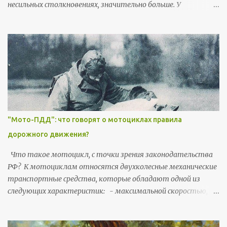
несильных столкновениях, значительно больше. У
мотоциклистов больше вероятность получить серьезные
или смертельные травмы головы, шеи, жизненно важных
органов на уровне груди или брюшной полости. Мне
понравился статистический анализ, который сделал
Департамент Транспорта Великобритании в 2015 году.
Казалось бы - обычная статистика, но «угол зрения» очень
полезный для понимания мото-уязвимостей и мото-
рисков. Цитаты из англоязычных источников будут
выделяться курсивом . Согласно статистике собранной в
"Мото-ПДД": что говорят о мотоциклах правила
Великобритании в 2015 году: - мотоциклы проезжают
дорожного движения?
всего 1% от совокупного транспортного ежегодного
пробега, но 21% смертей в ДТП приходится на
Что такое мотоцикл, с точки зрения законодательства
мотоциклистов; - мотоциклисты в 50 раз чаще
РФ? К мотоциклам относятся двухколесные механические
автомобилистов подвергаются опасности погибнуть или
транспортные средства, которые обладают одной из
серьезно травмироваться; - мотоциклисты в 13 раз чаще
следующих характеристик: - максимальной скоростью,
автомобилистов...
превышающей 50 км/ч, - объемом двигателя
превышающим 50 см3. (Трициклы и квадроциклы,