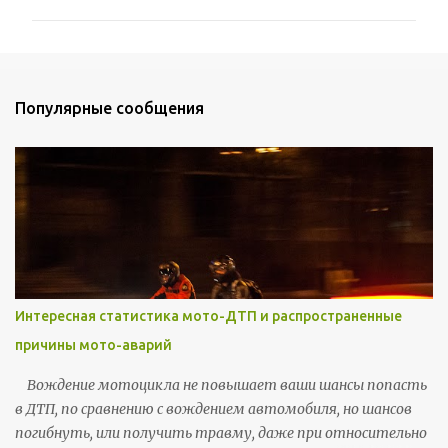
м
м
е
н
Популярные сообщения
т
а
р
и
и
Интересная статистика мото-ДТП и распространенные
причины мото-аварий
Вождение мотоцикла не повышает ваши шансы попасть
в ДТП, по сравнению с вождением автомобиля, но шансов
погибнуть, или получить травму, даже при относительно